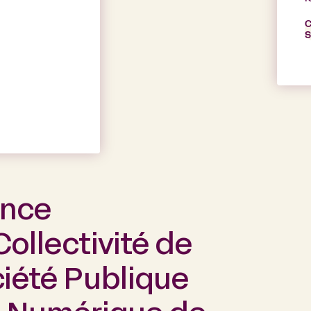
C
S
ance
ollectivité de
ciété Publique