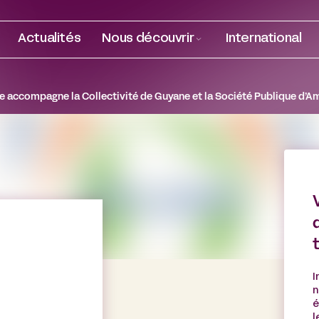
Actualités
Nous découvrir
International
I
n
é
l