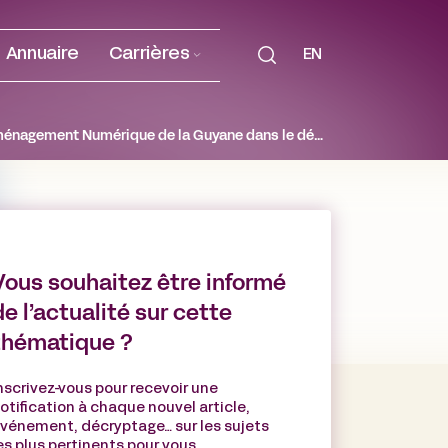
Annuaire
Carrières
EN
De Gaulle Fleurance accompagne la Collectivité de Guyane et la Société Publique d’Aménagement Numérique de la Guyane dans le déploiement du premier câble sous-marin transatlantique
Vous souhaitez être informé
de l’actualité sur cette
thématique ?
nscrivez-vous pour recevoir une
otification à chaque nouvel article,
vénement, décryptage… sur les sujets
es plus pertinents pour vous.