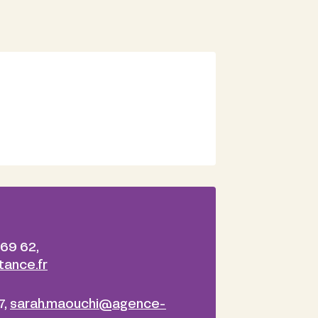
 69 62,
ance.fr
7,
sarah.maouchi@agence-