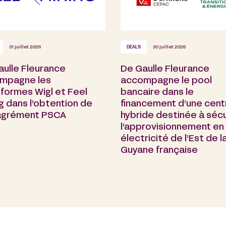
31 juillet 2026
DEALS
30 juillet 2026
aulle Fleurance
De Gaulle Fleurance
mpagne les
accompagne le pool
formes Wigl et Feel
bancaire dans le
g dans l’obtention de
financement d’une cent
 agrément PSCA
hybride destinée à sécu
l’approvisionnement en
électricité de l’Est de l
Guyane française