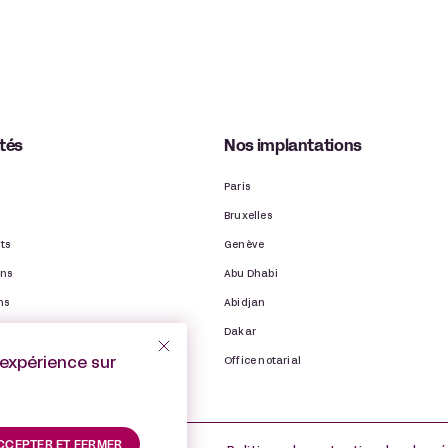
ités
Nos implantations
Paris
Bruxelles
ts
Genève
ons
Abu Dhabi
ns
Abidjan
binet
Dakar
’expérience sur
Office notarial
CCEPTER ET FERMER