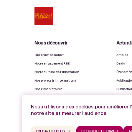
Nous découvrir
Actual
Qui sommes-nous ?
Articles
Notre engagement RSE
Deals
Notre culture de l’innovation
Évènemen
Nos projets à l’international
Publicati
Nos Observatoires
Distinctio
Notre rapport d’activité
Vie du ca
Nous utilisons des cookies pour améliorer l
notre site et mesurer l’audience.
EN SAVOIR PLUS
REFUSER ET FERMER
A