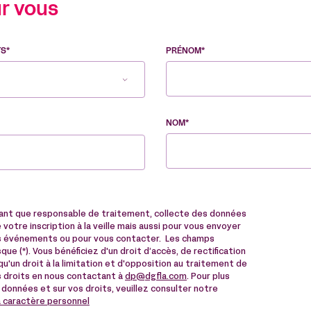
r vous
TS*
PRÉNOM*
NOM*
tant que responsable de traitement, collecte des données
votre inscription à la veille mais aussi pour vous envoyer
des événements ou pour vous contacter. Les champs
ue (*). Vous bénéficiez d'un droit d’accès, de rectification
u'un droit à la limitation et d'opposition au traitement de
 droits en nous contactant à
dp@dgfla.com
. Pour plus
 données et sur vos droits, veuillez consulter notre
à caractère personnel