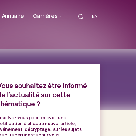
Annuaire
Carrières
EN
Vous souhaitez être informé
de l’actualité sur cette
thématique ?
nscrivez-vous pour recevoir une
otification à chaque nouvel article,
vénement, décryptage… sur les sujets
es plus pertinents pour vous.