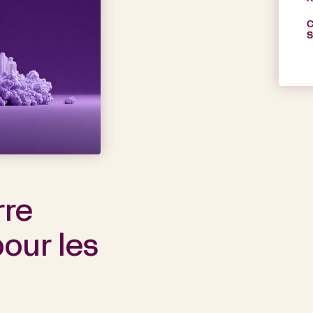
C
S
rre
our les