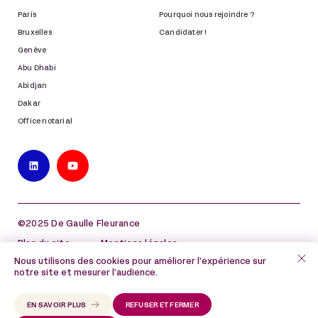
Paris
Pourquoi nous rejoindre ?
Bruxelles
Candidater !
Genève
Abu Dhabi
Abidjan
Dakar
Office notarial
©2025 De Gaulle Fleurance
Plan du site
Mentions légales
Nous utilisons des cookies pour améliorer l’expérience sur
Politique de protection des données à caractère
notre site et mesurer l’audience.
personnel
Politique de cookies
EN SAVOIR PLUS
REFUSER ET FERMER