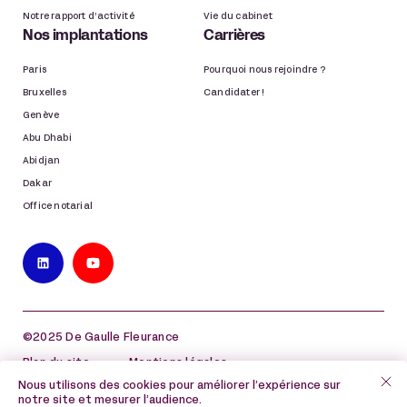
Notre rapport d’activité
Vie du cabinet
Nos implantations
Carrières
Paris
Pourquoi nous rejoindre ?
Bruxelles
Candidater !
Genève
Abu Dhabi
Abidjan
Dakar
Office notarial
©2025 De Gaulle Fleurance
Plan du site
Mentions légales
Nous utilisons des cookies pour améliorer l’expérience sur
Politique de protection des données à caractère
notre site et mesurer l’audience.
personnel