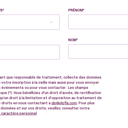
TS*
PRÉNOM*
NOM*
tant que responsable de traitement, collecte des données
votre inscription à la veille mais aussi pour vous envoyer
des événements ou pour vous contacter. Les champs
ue (*). Vous bénéficiez d'un droit d’accès, de rectification
u'un droit à la limitation et d'opposition au traitement de
 droits en nous contactant à
dp@dgfla.com
. Pour plus
 données et sur vos droits, veuillez consulter notre
à caractère personnel