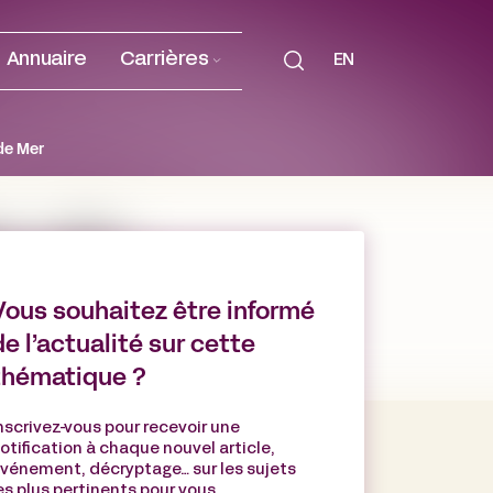
Annuaire
Carrières
EN
de Mer
Vous souhaitez être informé
de l’actualité sur cette
thématique ?
nscrivez-vous pour recevoir une
otification à chaque nouvel article,
vénement, décryptage… sur les sujets
es plus pertinents pour vous.