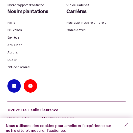
Notre rapport d’activité
Vie du cabinet
Nos implantations
Carrières
Paris
Pourquoi nous rejoindre ?
Bruxelles
Candidater !
Genève
Abu Dhabi
Abidjan
Dakar
Office notarial
©2025 De Gaulle Fleurance
Plan du site
Mentions légales
Nous utilisons des cookies pour améliorer l’expérience sur
Politique de protection des données à caractère
notre site et mesurer l’audience.
personnel