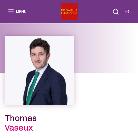
Go
to
FR
MENU
content
Thomas
Vaseux