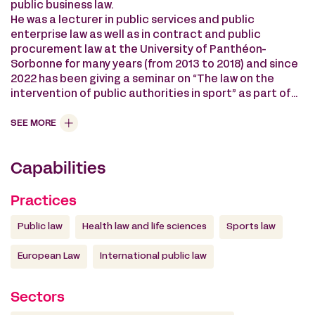
public business law.
He was a lecturer in public services and public
enterprise law as well as in contract and public
procurement law at the University of Panthéon-
Sorbonne for many years (from 2013 to 2018) and since
2022 has been giving a seminar on “The law on the
intervention of public authorities in sport” as part of
the Master 2 in Sports Law at the University of Lille.
He regularly publishes articles on his areas of
SEE MORE
expertise in various recognized scientific journals (Le
Moniteur, la Semaine Juridique, l’Actualité juridique
Capabilities
des Collectivités Territoriales, Contrats et Marchés
publics, etc.).
Practices
Public law
Health law and life sciences
Sports law
European Law
International public law
Sectors