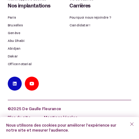
Nos implantations
Carrières
Paris
Pourquoi nous rejoindre ?
Bruxelles
Candidater !
Genève
Abu Dhabi
Abidjan
Dakar
Office notarial
©2025 De Gaulle Fleurance
Plan du site
Mentions légales
Nous utilisons des cookies pour améliorer l’expérience sur
Politique de protection des données à caractère
notre site et mesurer l’audience.
personnel