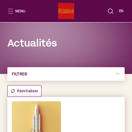
Aller
au
EN
MENU
contenu
Actualités
FILTRES
Réinitialiser