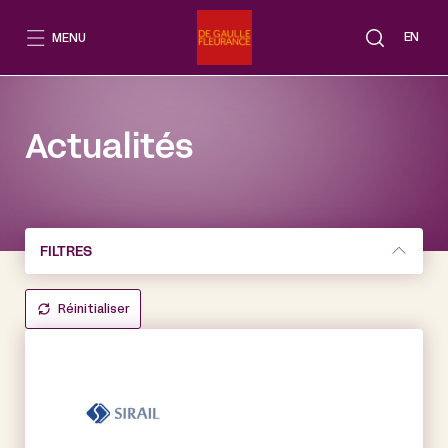
Aller
au
EN
MENU
contenu
Actualités
FILTRES
Réinitialiser