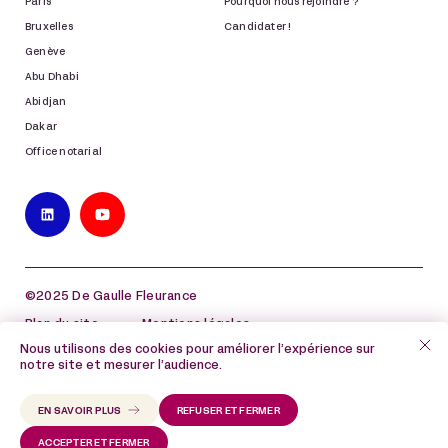
Paris
Pourquoi nous rejoindre ?
Bruxelles
Candidater !
Genève
Abu Dhabi
Abidjan
Dakar
Office notarial
©2025 De Gaulle Fleurance
Plan du site
Mentions légales
Nous utilisons des cookies pour améliorer l’expérience sur
Politique de protection des données à caractère
notre site et mesurer l’audience.
personnel
Politique de cookies
EN SAVOIR PLUS
REFUSER ET FERMER
ACCEPTER ET FERMER