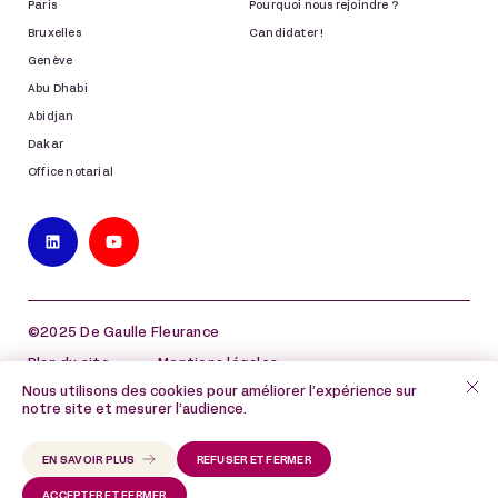
Paris
Pourquoi nous rejoindre ?
Bruxelles
Candidater !
Genève
Abu Dhabi
Abidjan
Dakar
Office notarial
©2025 De Gaulle Fleurance
Plan du site
Mentions légales
Nous utilisons des cookies pour améliorer l’expérience sur
Politique de protection des données à caractère
notre site et mesurer l’audience.
personnel
Politique de cookies
EN SAVOIR PLUS
REFUSER ET FERMER
ACCEPTER ET FERMER