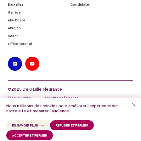
Bruxelles
Candidater !
Genève
Abu Dhabi
Abidjan
Dakar
Office notarial
©2025 De Gaulle Fleurance
Plan du site
Mentions légales
Nous utilisons des cookies pour améliorer l’expérience sur
Politique de protection des données à caractère
notre site et mesurer l’audience.
personnel
Politique de cookies
EN SAVOIR PLUS
REFUSER ET FERMER
ACCEPTER ET FERMER