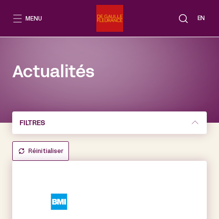
Aller
au
EN
MENU
contenu
Actualités
FILTRES
Réinitialiser