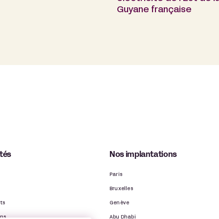
Guyane française
ités
Nos implantations
Paris
Bruxelles
ts
Genève
ons
Abu Dhabi