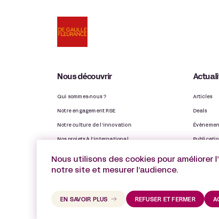
Nous découvrir
Actual
Qui sommes-nous ?
Articles
Notre engagement RSE
Deals
Notre culture de l’innovation
Évènemen
Nos projets à l’international
Publicati
Nos Observatoires
Distinctio
Nous utilisons des cookies pour améliorer l
Notre rapport d’activité
Vie du ca
notre site et mesurer l’audience.
EN SAVOIR PLUS
REFUSER ET FERMER
A