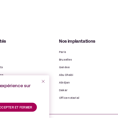
ités
Nos implantations
Paris
Bruxelles
ts
Genève
ons
Abu Dhabi
ns
Abidjan
’expérience sur
binet
Dakar
Office notarial
CCEPTER ET FERMER