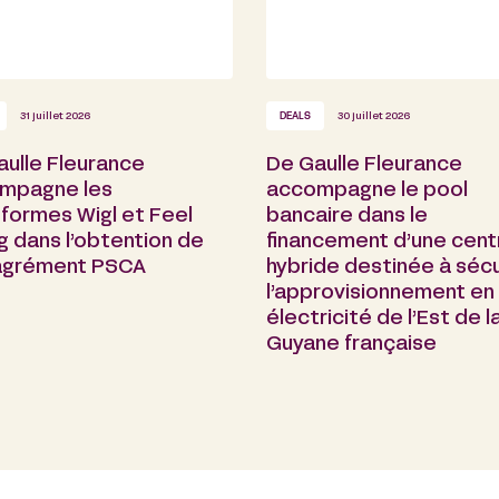
31 juillet 2026
DEALS
30 juillet 2026
aulle Fleurance
De Gaulle Fleurance
mpagne les
accompagne le pool
formes Wigl et Feel
bancaire dans le
g dans l’obtention de
financement d’une cent
 agrément PSCA
hybride destinée à sécu
l’approvisionnement en
électricité de l’Est de l
Guyane française