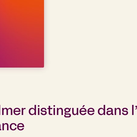
lmer distinguée dans l
ance