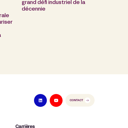
grand défi industriel de la
décennie
rale
riser
a
CONTACT
Carrières