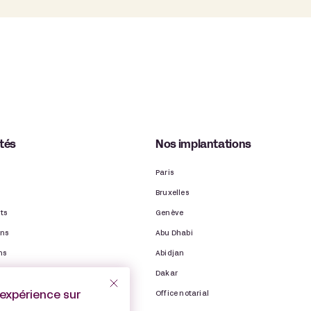
ités
Nos implantations
Paris
Bruxelles
ts
Genève
ons
Abu Dhabi
ns
Abidjan
binet
Dakar
’expérience sur
Office notarial