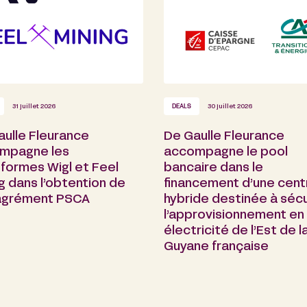
31 juillet 2026
DEALS
30 juillet 2026
aulle Fleurance
De Gaulle Fleurance
mpagne les
accompagne le pool
formes Wigl et Feel
bancaire dans le
g dans l’obtention de
financement d’une cent
 agrément PSCA
hybride destinée à sécu
l’approvisionnement en
électricité de l’Est de l
Guyane française