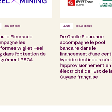
31 juillet 2026
DEALS
30 juillet 2026
aulle Fleurance
De Gaulle Fleurance
mpagne les
accompagne le pool
formes Wigl et Feel
bancaire dans le
g dans l’obtention de
financement d’une cent
 agrément PSCA
hybride destinée à sécu
l’approvisionnement en
électricité de l’Est de l
Guyane française