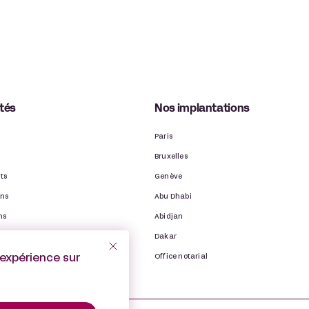
ités
Nos implantations
Paris
Bruxelles
ts
Genève
ons
Abu Dhabi
ns
Abidjan
binet
Dakar
’expérience sur
Office notarial