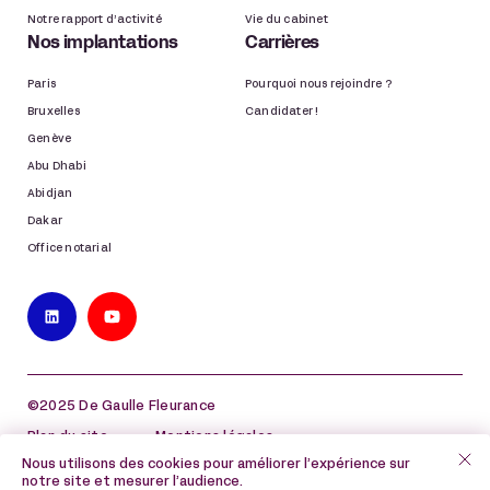
Notre rapport d’activité
Vie du cabinet
Nos implantations
Carrières
Paris
Pourquoi nous rejoindre ?
Bruxelles
Candidater !
Genève
Abu Dhabi
Abidjan
Dakar
Office notarial
©2025 De Gaulle Fleurance
Plan du site
Mentions légales
Nous utilisons des cookies pour améliorer l’expérience sur
Politique de protection des données à caractère
notre site et mesurer l’audience.
personnel