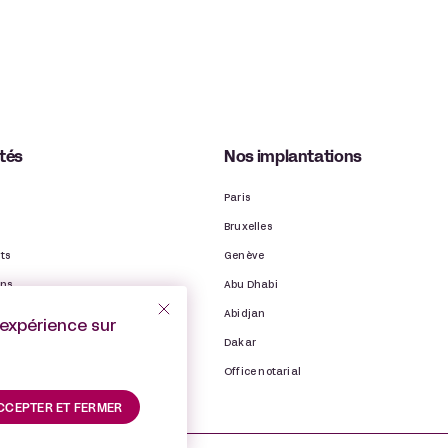
ités
Nos implantations
Paris
Bruxelles
ts
Genève
ons
Abu Dhabi
ns
Abidjan
’expérience sur
binet
Dakar
Office notarial
CCEPTER ET FERMER