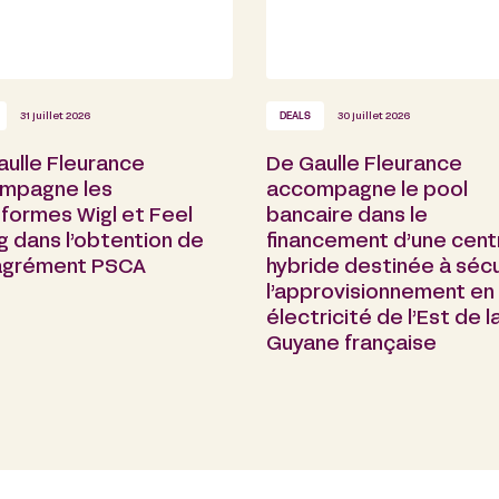
31 juillet 2026
DEALS
30 juillet 2026
aulle Fleurance
De Gaulle Fleurance
mpagne les
accompagne le pool
formes Wigl et Feel
bancaire dans le
g dans l’obtention de
financement d’une cent
 agrément PSCA
hybride destinée à sécu
l’approvisionnement en
électricité de l’Est de l
Guyane française