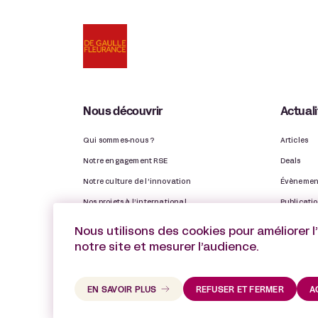
Nous découvrir
Actual
Qui sommes-nous ?
Articles
Notre engagement RSE
Deals
Notre culture de l’innovation
Évènemen
Nos projets à l’international
Publicati
Nos Observatoires
Distinctio
Nous utilisons des cookies pour améliorer l
Notre rapport d’activité
Vie du ca
notre site et mesurer l’audience.
EN SAVOIR PLUS
REFUSER ET FERMER
A