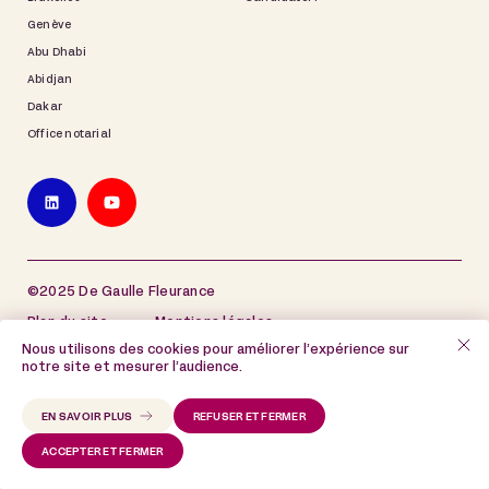
Genève
Abu Dhabi
Abidjan
Dakar
Office notarial
©2025 De Gaulle Fleurance
Plan du site
Mentions légales
Nous utilisons des cookies pour améliorer l’expérience sur
Politique de protection des données à caractère
notre site et mesurer l’audience.
personnel
Politique de cookies
EN SAVOIR PLUS
REFUSER ET FERMER
ACCEPTER ET FERMER