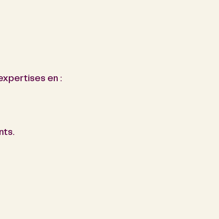
expertises en :
nts.