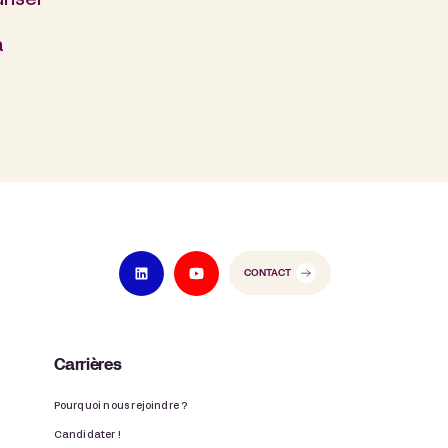
riser
a
CONTACT
Carrières
Pourquoi nous rejoindre ?
Candidater !