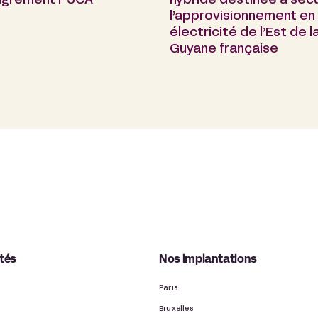
 agrément PSCA
hybride destinée à sécu
l’approvisionnement en
électricité de l’Est de l
Guyane française
ités
Nos implantations
Paris
Bruxelles