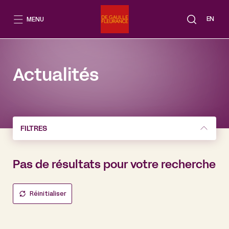
Aller
au
EN
MENU
contenu
Actualités
FILTRES
Pas de résultats pour votre recherche
Réinitialiser