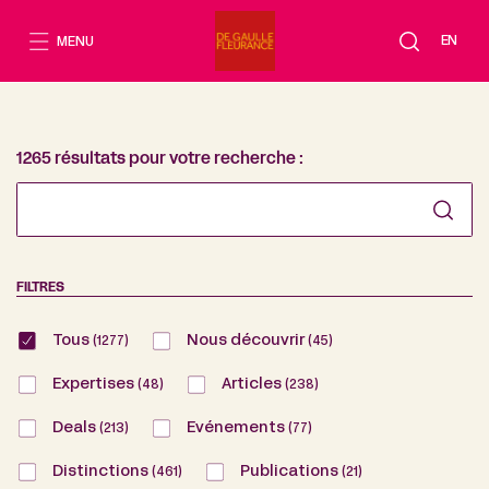
Aller
au
EN
MENU
contenu
1265 résultats pour votre recherche :
FILTRES
Tous
Nous découvrir
(1277)
(45)
Expertises
Articles
(48)
(238)
Deals
Evénements
(213)
(77)
Distinctions
Publications
(461)
(21)