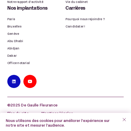
Notre rapport d’activité
Vie du cabinet
Nos implantations
Carrières
Paris
Pourquoi nous rejoindre ?
Bruxelles
Candidater !
Genève
Abu Dhabi
Abidjan
Dakar
Office notarial
©2025 De Gaulle Fleurance
Plan du site
Mentions légales
Nous utilisons des cookies pour améliorer l’expérience sur
Politique de protection des données à caractère
notre site et mesurer l’audience.
personnel