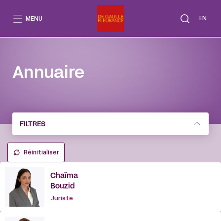
Aller
au
EN
MENU
contenu
Annuaire
FILTRES
Réinitialiser
Chaïma
Bouzid
Juriste