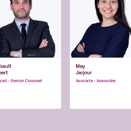
bault
May
bert
Jarjour
cat - Senior Counsel
Avocate - Associée