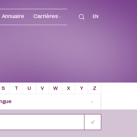
Annuaire
Carrières
EN
S
T
U
V
W
X
Y
Z
ngue