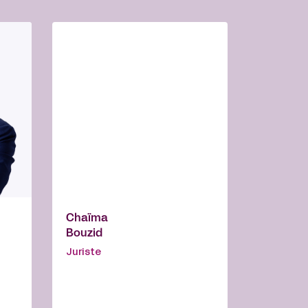
Chaïma
Bouzid
Juriste