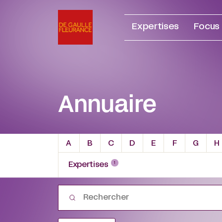
Aller
au
Expertises
Focus
contenu
Annuaire
A
B
C
D
E
F
G
H
1
Expertises