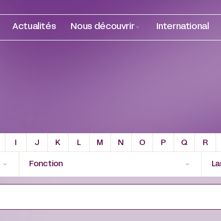
Actualités
Nous découvrir
International
I
J
K
L
M
N
O
P
Q
R
Fonction
La