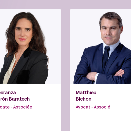
peranza
Matthieu
rón Baratech
Bichon
cate - Associée
Avocat - Associé