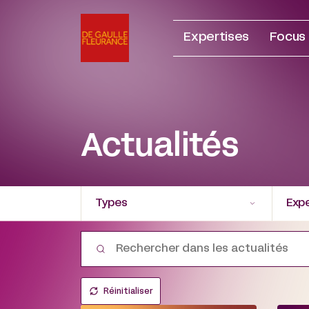
Aller
au
Expertises
Focus
contenu
Actualités
Types
Expe
Réinitialiser