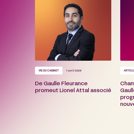
VIE DU CABINET
1 avril 2026
ARTICL
De Gaulle Fleurance
Cham
promeut Lionel Attal associé
Gaull
prog
nouv