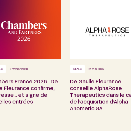
ES
5 février 2026
DEALS
21 mai 2025
bers France 2026 : De
De Gaulle Fleurance
e Fleurance confirme,
conseille AlphaRose
resse… et signe de
Therapeutics dans le c
elles entrées
de l’acquisition d’Alpha
Anomeric SA